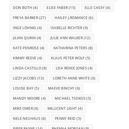
DON BOTH
(4)
ELISE FABER
(15)
ELLE CASEY
(4)
FREYA BARKER
(27)
HAILEY J.ROMANCE
(6)
INGE LÖHNIG
(4)
ISABELLE RICHTER
(9)
JILIAN QUINN
(4)
JULIE ANN WALKER
(12)
KATE PENROSE
(4)
KATHARINA PETERS
(8)
KIMMY REEVE
(4)
KLAUS PETER WOLF
(5)
LINDA CASTILLO
(8)
LISA RENEE JONES
(4)
LIZZY JACOBS
(13)
LORETH ANNE WHITE
(6)
LOUISE BAY
(5)
MAEVE BINCHY
(6)
MANDY MOORE
(4)
MICHAEL TSOKOS
(5)
MIKE OMER
(6)
MILLICENT LIGHT
(4)
NELE NEUHAUS
(6)
PENNY REID
(5)
PIPER RAYNE
(14)
RHENNA MORGAN
(9)