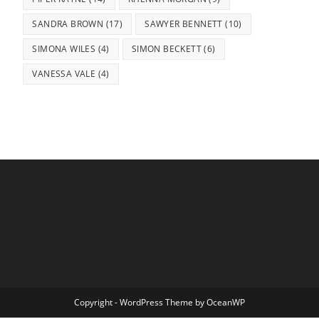
SANDRA BROWN
(17)
SAWYER BENNETT
(10)
SIMONA WILES
(4)
SIMON BECKETT
(6)
VANESSA VALE
(4)
Copyright - WordPress Theme by OceanWP