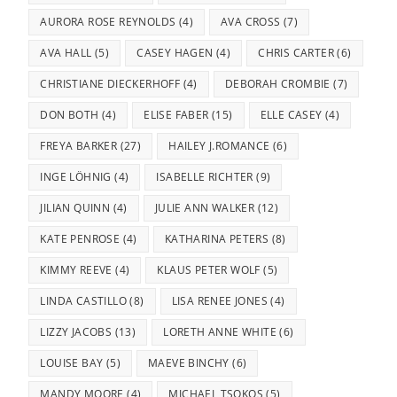
AURORA ROSE REYNOLDS
(4)
AVA CROSS
(7)
AVA HALL
(5)
CASEY HAGEN
(4)
CHRIS CARTER
(6)
CHRISTIANE DIECKERHOFF
(4)
DEBORAH CROMBIE
(7)
DON BOTH
(4)
ELISE FABER
(15)
ELLE CASEY
(4)
FREYA BARKER
(27)
HAILEY J.ROMANCE
(6)
INGE LÖHNIG
(4)
ISABELLE RICHTER
(9)
JILIAN QUINN
(4)
JULIE ANN WALKER
(12)
KATE PENROSE
(4)
KATHARINA PETERS
(8)
KIMMY REEVE
(4)
KLAUS PETER WOLF
(5)
LINDA CASTILLO
(8)
LISA RENEE JONES
(4)
LIZZY JACOBS
(13)
LORETH ANNE WHITE
(6)
LOUISE BAY
(5)
MAEVE BINCHY
(6)
MANDY MOORE
(4)
MICHAEL TSOKOS
(5)