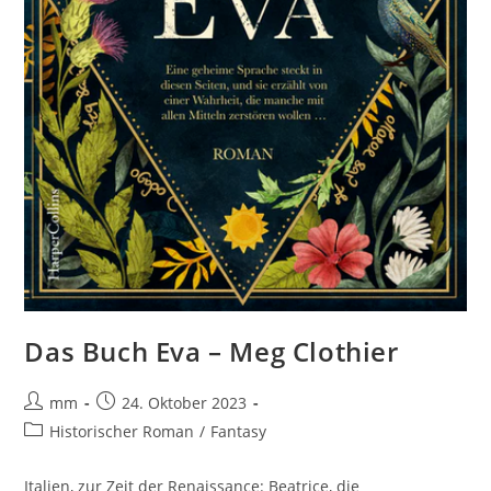
Das Buch Eva – Meg Clothier
mm
24. Oktober 2023
Historischer Roman
/
Fantasy
Italien, zur Zeit der Renaissance: Beatrice, die