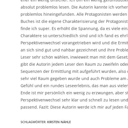
absolut problemlos lesen. Die Autorin kannte ich vorhe
problemlos hineingefunden. Alle Protagonisten werden s
Buches ist die eigene Charakterisierung der Protagonist
finde ich super. Es erhöht die Spannung, da es viele ein
Charaktere so unterschiedlich sind und ich fand es ehrl
Perspektivenwechsel vorangetrieben wird und die Ermit
an sich sind gut und nahbar gezeichnet und ihre Probl
Leser sehr schön wählen, inwieweit man mit dem Gesetz
gibt die Autorin jedem Leser den Raum zu zweifeln oder
Sequenzen der Ermittlung mit aufgeführt wurden, als
sehr viel Raum gegeben wurde und auch Probleme am Arbe
Gefühl und ein rundes Leseerlebnis, das man aus viele
Ende ist mir persönlich ein wenig zu erzwungen, aber sti
Perspektivenwechsel sehr klar und schnell zu lesen und
passend. Fazit: Diese Autorin werde ich mir auf jeden F
SCHLAGWÖRTER
:
KIRSTEN NÄHLE