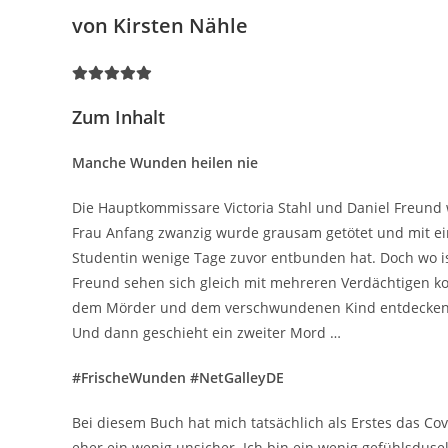
von Kirsten Nähle
Zum Inhalt
Manche Wunden heilen nie
Die Hauptkommissare Victoria Stahl und Daniel Freund
Frau Anfang zwanzig wurde grausam getötet und mit ein
Studentin wenige Tage zuvor entbunden hat. Doch wo ist
Freund sehen sich gleich mit mehreren Verdächtigen ko
dem Mörder und dem verschwundenen Kind entdecken d
Und dann geschieht ein zweiter Mord …
#FrischeWunden #NetGalleyDE
Bei diesem Buch hat mich tatsächlich als Erstes das C
eher ein wenig unsicher. Ich bin ein wenig gefühlsduse