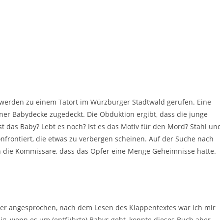
 werden zu einem Tatort im Würzburger Stadtwald gerufen. Eine
er Babydecke zugedeckt. Die Obduktion ergibt, dass die junge
 das Baby? Lebt es noch? Ist es das Motiv für den Mord? Stahl un
nfrontiert, die etwas zu verbergen scheinen. Auf der Suche nach
ie Kommissare, dass das Opfer eine Menge Geheimnisse hatte.
over angesprochen, nach dem Lesen des Klappentextes war ich mir
lig, wenn es um (entführte) Babys geht, konnte dieses Buch aber