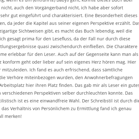
r nicht, auch den Vorgängerband nicht, ich habe aber sofort
ehr gut eingeführt und charakterisiert. Eine Besonderheit dieses
en, da jeder die Kapitel aus seiner eigenen Perspektive erzählt. Da
zigartige Sichtweisen gibt, es macht das Buch lebendig, weil die
ich gesagt prima für den Lesefluss, da der Fall nur durch diese
tlungsergebnisse quasi zwischendurch einfließen. Die Charaktere
eme erlebbar für den Leser. Auch auf der Gegenseite kann man als
 konform geht oder lieber auf sein eigenes Herz hören mag. Hier
 mitzuleiden. Ich fand es auch erfrischend, dass sämtliche
o die Verhöre miteinbezogen wurden, den Anwohnerbefragungen
itsplatz hier ihren Platz finden. Das gab mir als Leser ein gute
n verschiedenen Perspektiven selber durchleuchten konnte. Das
listisch ist es eine einwandfreie Wahl. Der Schreibstil ist durch di
 das Verhältnis von Persönlichem zu Ermittlung fand ich genau
all merken!