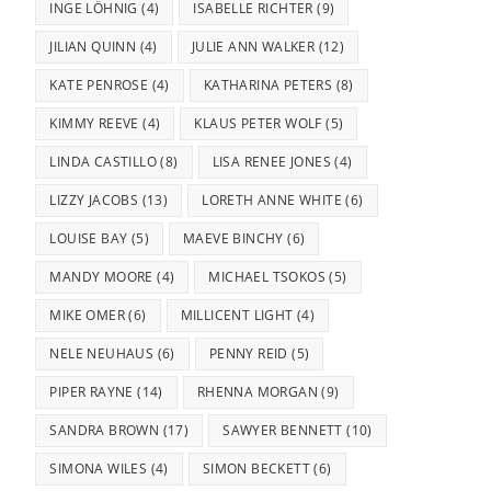
INGE LÖHNIG
(4)
ISABELLE RICHTER
(9)
JILIAN QUINN
(4)
JULIE ANN WALKER
(12)
KATE PENROSE
(4)
KATHARINA PETERS
(8)
KIMMY REEVE
(4)
KLAUS PETER WOLF
(5)
LINDA CASTILLO
(8)
LISA RENEE JONES
(4)
LIZZY JACOBS
(13)
LORETH ANNE WHITE
(6)
LOUISE BAY
(5)
MAEVE BINCHY
(6)
MANDY MOORE
(4)
MICHAEL TSOKOS
(5)
MIKE OMER
(6)
MILLICENT LIGHT
(4)
NELE NEUHAUS
(6)
PENNY REID
(5)
PIPER RAYNE
(14)
RHENNA MORGAN
(9)
SANDRA BROWN
(17)
SAWYER BENNETT
(10)
SIMONA WILES
(4)
SIMON BECKETT
(6)