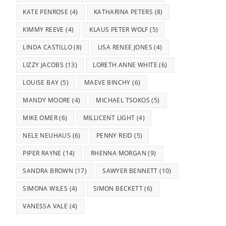
KATE PENROSE
(4)
KATHARINA PETERS
(8)
KIMMY REEVE
(4)
KLAUS PETER WOLF
(5)
LINDA CASTILLO
(8)
LISA RENEE JONES
(4)
LIZZY JACOBS
(13)
LORETH ANNE WHITE
(6)
LOUISE BAY
(5)
MAEVE BINCHY
(6)
MANDY MOORE
(4)
MICHAEL TSOKOS
(5)
MIKE OMER
(6)
MILLICENT LIGHT
(4)
NELE NEUHAUS
(6)
PENNY REID
(5)
PIPER RAYNE
(14)
RHENNA MORGAN
(9)
SANDRA BROWN
(17)
SAWYER BENNETT
(10)
SIMONA WILES
(4)
SIMON BECKETT
(6)
VANESSA VALE
(4)