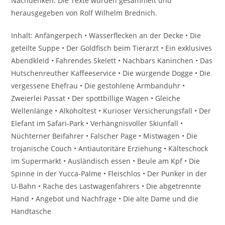
Nachdenken. Die Texte wurden gesammelt und
herausgegeben von Rolf Wilhelm Brednich.
Inhalt: Anfängerpech • Wasserflecken an der Decke • Die
geteilte Suppe • Der Goldfisch beim Tierarzt • Ein exklusives
Abendkleid • Fahrendes Skelett • Nachbars Kaninchen • Das
Hutschenreuther Kaffeeservice • Die würgende Dogge • Die
vergessene Ehefrau • Die gestohlene Armbanduhr •
Zweierlei Passat • Der spottbillige Wagen • Gleiche
Wellenlänge • Alkoholtest • Kurioser Versicherungsfall • Der
Elefant im Safari-Park • Verhängnisvoller Skiunfall •
Nüchterner Beifahrer • Falscher Page • Mistwagen • Die
trojanische Couch • Antiautoritäre Erziehung • Kälteschock
im Supermarkt • Ausländisch essen • Beule am Kpf • Die
Spinne in der Yucca-Palme • Fleischlos • Der Punker in der
U-Bahn • Rache des Lastwagenfahrers • Die abgetrennte
Hand • Angebot und Nachfrage • Die alte Dame und die
Handtasche