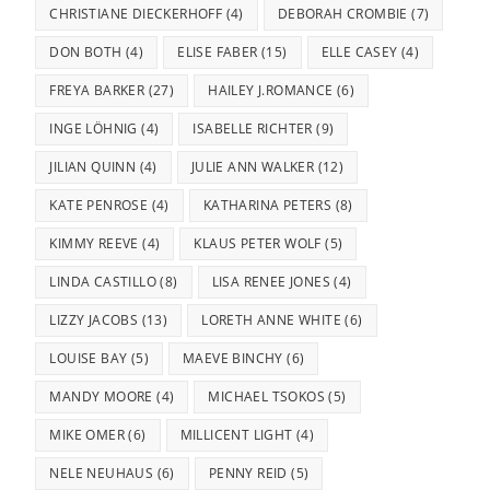
CHRISTIANE DIECKERHOFF
(4)
DEBORAH CROMBIE
(7)
DON BOTH
(4)
ELISE FABER
(15)
ELLE CASEY
(4)
FREYA BARKER
(27)
HAILEY J.ROMANCE
(6)
INGE LÖHNIG
(4)
ISABELLE RICHTER
(9)
JILIAN QUINN
(4)
JULIE ANN WALKER
(12)
KATE PENROSE
(4)
KATHARINA PETERS
(8)
KIMMY REEVE
(4)
KLAUS PETER WOLF
(5)
LINDA CASTILLO
(8)
LISA RENEE JONES
(4)
LIZZY JACOBS
(13)
LORETH ANNE WHITE
(6)
LOUISE BAY
(5)
MAEVE BINCHY
(6)
MANDY MOORE
(4)
MICHAEL TSOKOS
(5)
MIKE OMER
(6)
MILLICENT LIGHT
(4)
NELE NEUHAUS
(6)
PENNY REID
(5)