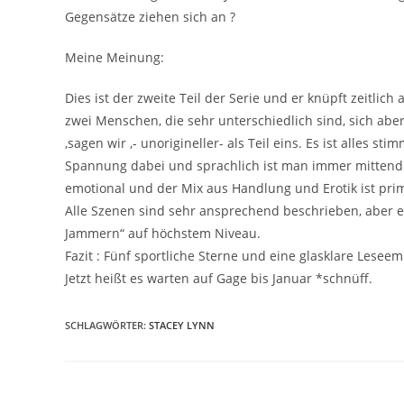
Gegensätze ziehen sich an ?
Meine Meinung:
Dies ist der zweite Teil der Serie und er knüpft zeitlich 
zwei Menschen, die sehr unterschiedlich sind, sich abe
,sagen wir ,- unorigineller- als Teil eins. Es ist alles sti
Spannung dabei und sprachlich ist man immer mittendrin
emotional und der Mix aus Handlung und Erotik ist pri
Alle Szenen sind sehr ansprechend beschrieben, aber es g
Jammern“ auf höchstem Niveau.
Fazit : Fünf sportliche Sterne und eine glasklare Lese
Jetzt heißt es warten auf Gage bis Januar *schnüff.
SCHLAGWÖRTER
:
STACEY LYNN