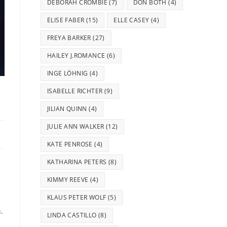
DEBORAH CROMBIE
(7)
DON BOTH
(4)
ELISE FABER
(15)
ELLE CASEY
(4)
FREYA BARKER
(27)
HAILEY J.ROMANCE
(6)
INGE LÖHNIG
(4)
ISABELLE RICHTER
(9)
JILIAN QUINN
(4)
JULIE ANN WALKER
(12)
KATE PENROSE
(4)
KATHARINA PETERS
(8)
KIMMY REEVE
(4)
KLAUS PETER WOLF
(5)
.
LINDA CASTILLO
(8)