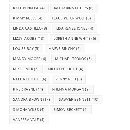
KATE PENROSE
(4)
KATHARINA PETERS
(8)
KIMMY REEVE
(4)
KLAUS PETER WOLF
(5)
LINDA CASTILLO
(8)
LISA RENEE JONES
(4)
LIZZY JACOBS
(13)
LORETH ANNE WHITE
(6)
LOUISE BAY
(5)
MAEVE BINCHY
(6)
MANDY MOORE
(4)
MICHAEL TSOKOS
(5)
MIKE OMER
(6)
MILLICENT LIGHT
(4)
NELE NEUHAUS
(6)
PENNY REID
(5)
PIPER RAYNE
(14)
RHENNA MORGAN
(9)
SANDRA BROWN
(17)
SAWYER BENNETT
(10)
SIMONA WILES
(4)
SIMON BECKETT
(6)
VANESSA VALE
(4)