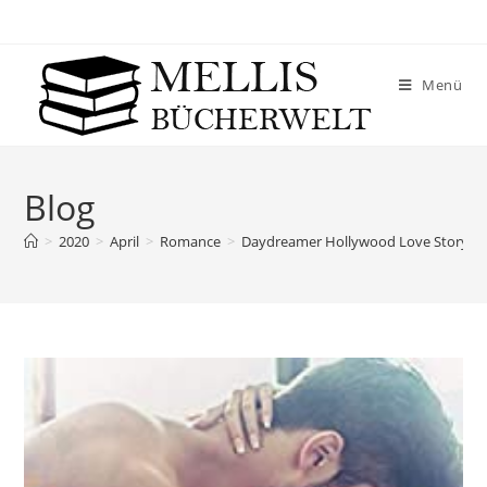
Menü
Blog
>
2020
>
April
>
Romance
>
Daydreamer Hollywood Love Story – C