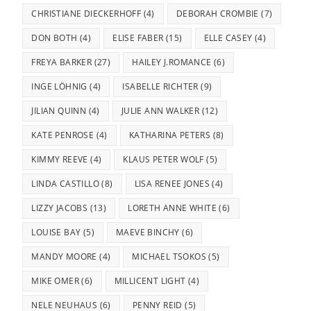
CHRISTIANE DIECKERHOFF
(4)
DEBORAH CROMBIE
(7)
DON BOTH
(4)
ELISE FABER
(15)
ELLE CASEY
(4)
FREYA BARKER
(27)
HAILEY J.ROMANCE
(6)
INGE LÖHNIG
(4)
ISABELLE RICHTER
(9)
JILIAN QUINN
(4)
JULIE ANN WALKER
(12)
KATE PENROSE
(4)
KATHARINA PETERS
(8)
KIMMY REEVE
(4)
KLAUS PETER WOLF
(5)
LINDA CASTILLO
(8)
LISA RENEE JONES
(4)
LIZZY JACOBS
(13)
LORETH ANNE WHITE
(6)
LOUISE BAY
(5)
MAEVE BINCHY
(6)
MANDY MOORE
(4)
MICHAEL TSOKOS
(5)
MIKE OMER
(6)
MILLICENT LIGHT
(4)
NELE NEUHAUS
(6)
PENNY REID
(5)