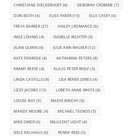
CHRISTIANE DIECKERHOFF
(4)
DEBORAH CROMBIE
(7)
DON BOTH
(4)
ELISE FABER
(15)
ELLE CASEY
(4)
FREYA BARKER
(27)
HAILEY J.ROMANCE
(6)
INGE LÖHNIG
(4)
ISABELLE RICHTER
(9)
JILIAN QUINN
(4)
JULIE ANN WALKER
(12)
KATE PENROSE
(4)
KATHARINA PETERS
(8)
KIMMY REEVE
(4)
KLAUS PETER WOLF
(5)
LINDA CASTILLO
(8)
LISA RENEE JONES
(4)
LIZZY JACOBS
(13)
LORETH ANNE WHITE
(6)
LOUISE BAY
(5)
MAEVE BINCHY
(6)
MANDY MOORE
(4)
MICHAEL TSOKOS
(5)
MIKE OMER
(6)
MILLICENT LIGHT
(4)
NELE NEUHAUS
(6)
PENNY REID
(5)