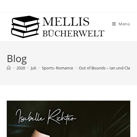
Menü
Blog
>
2020
>
Juli
>
Sports- Romance
>
Out of Bounds – Ian und Claire –