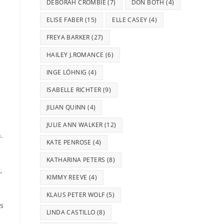
DEBORAH CROMBIE
(7)
DON BOTH
(4)
ELISE FABER
(15)
ELLE CASEY
(4)
FREYA BARKER
(27)
HAILEY J.ROMANCE
(6)
INGE LÖHNIG
(4)
ISABELLE RICHTER
(9)
JILIAN QUINN
(4)
JULIE ANN WALKER
(12)
.
KATE PENROSE
(4)
KATHARINA PETERS
(8)
,
KIMMY REEVE
(4)
KLAUS PETER WOLF
(5)
ns
LINDA CASTILLO
(8)