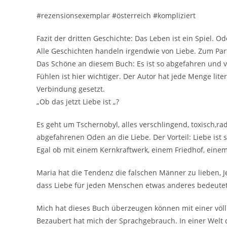
#rezensionsexemplar #österreich #kompliziert
Fazit der dritten Geschichte: Das Leben ist ein Spiel. O
Alle Geschichten handeln irgendwie von Liebe. Zum Part
Das Schöne an diesem Buch: Es ist so abgefahren und v
Fühlen ist hier wichtiger. Der Autor hat jede Menge li
Verbindung gesetzt.
„Ob das jetzt Liebe ist „?
Es geht um Tschernobyl, alles verschlingend, toxisch,rad
abgefahrenen Oden an die Liebe. Der Vorteil: Liebe ist
Egal ob mit einem Kernkraftwerk, einem Friedhof, einem
Maria hat die Tendenz die falschen Männer zu lieben, Je
dass Liebe für jeden Menschen etwas anderes bedeutet. 
Mich hat dieses Buch überzeugen können mit einer völli
Bezaubert hat mich der Sprachgebrauch. In einer Welt