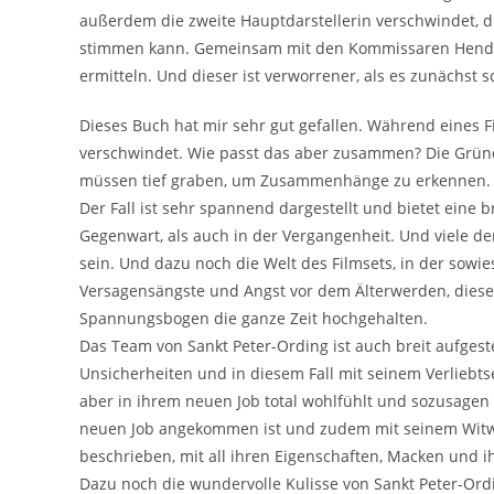
außerdem die zweite Hauptdarstellerin verschwindet, drän
stimmen kann. Gemeinsam mit den Kommissaren Hendri
ermitteln. Und dieser ist verworrener, als es zunächst s
Dieses Buch hat mir sehr gut gefallen. Während eines 
verschwindet. Wie passt das aber zusammen? Die Gründ
müssen tief graben, um Zusammenhänge zu erkennen.
Der Fall ist sehr spannend dargestellt und bietet eine 
Gegenwart, als auch in der Vergangenheit. Und viele de
sein. Und dazu noch die Welt des Filmsets, in der sowie
Versagensängste und Angst vor dem Älterwerden, diese 
Spannungsbogen die ganze Zeit hochgehalten.
Das Team von Sankt Peter-Ording ist auch breit aufgeste
Unsicherheiten und in diesem Fall mit seinem Verliebt
aber in ihrem neuen Job total wohlfühlt und sozusagen 
neuen Job angekommen ist und zudem mit seinem Witwe
beschrieben, mit all ihren Eigenschaften, Macken und 
Dazu noch die wundervolle Kulisse von Sankt Peter-Ordi