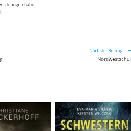
verschlungen habe.
i.
Nächster Beitrag
ng
Nordwestschu