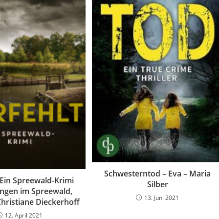
Schwesterntod – Eva – Maria
 Ein Spreewald-Krimi
Silber
ungen im Spreewald,
13. Juni 2021
Christiane Dieckerhoff
12. April 2021