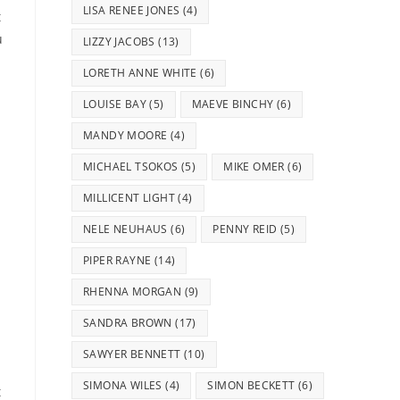
LISA RENEE JONES
(4)
t
u
LIZZY JACOBS
(13)
LORETH ANNE WHITE
(6)
LOUISE BAY
(5)
MAEVE BINCHY
(6)
MANDY MOORE
(4)
MICHAEL TSOKOS
(5)
MIKE OMER
(6)
u
MILLICENT LIGHT
(4)
NELE NEUHAUS
(6)
PENNY REID
(5)
PIPER RAYNE
(14)
RHENNA MORGAN
(9)
SANDRA BROWN
(17)
SAWYER BENNETT
(10)
SIMONA WILES
(4)
SIMON BECKETT
(6)
t