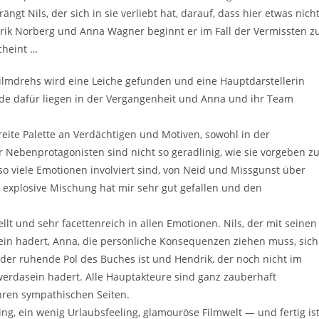
gt Nils, der sich in sie verliebt hat, darauf, dass hier etwas nich
k Norberg und Anna Wagner beginnt er im Fall der Vermissten z
cheint …
Filmdrehs wird eine Leiche gefunden und eine Hauptdarstellerin
e dafür liegen in der Vergangenheit und Anna und ihr Team
breite Palette an Verdächtigen und Motiven, sowohl in der
r Nebenprotagonisten sind nicht so geradlinig, wie sie vorgeben z
so viele Emotionen involviert sind, von Neid und Missgunst über
explosive Mischung hat mir sehr gut gefallen und den
llt und sehr facettenreich in allen Emotionen. Nils, der mit seinen
sein hadert, Anna, die persönliche Konsequenzen ziehen muss, sich
der ruhende Pol des Buches ist und Hendrik, der noch nicht im
rdasein hadert. Alle Hauptakteure sind ganz zauberhaft
ihren sympathischen Seiten.
ng, ein wenig Urlaubsfeeling, glamouröse Filmwelt — und fertig is