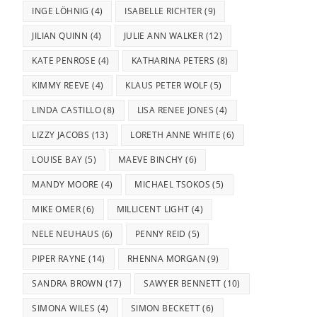
INGE LÖHNIG
(4)
ISABELLE RICHTER
(9)
JILIAN QUINN
(4)
JULIE ANN WALKER
(12)
KATE PENROSE
(4)
KATHARINA PETERS
(8)
KIMMY REEVE
(4)
KLAUS PETER WOLF
(5)
LINDA CASTILLO
(8)
LISA RENEE JONES
(4)
LIZZY JACOBS
(13)
LORETH ANNE WHITE
(6)
LOUISE BAY
(5)
MAEVE BINCHY
(6)
MANDY MOORE
(4)
MICHAEL TSOKOS
(5)
MIKE OMER
(6)
MILLICENT LIGHT
(4)
NELE NEUHAUS
(6)
PENNY REID
(5)
PIPER RAYNE
(14)
RHENNA MORGAN
(9)
SANDRA BROWN
(17)
SAWYER BENNETT
(10)
SIMONA WILES
(4)
SIMON BECKETT
(6)