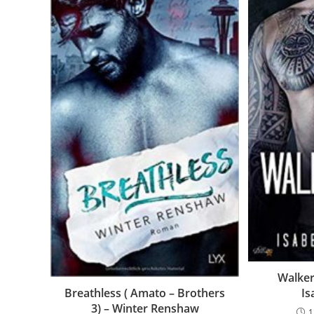
Walker
Breathless ( Amato – Brothers
Is
3) – Winter Renshaw
1