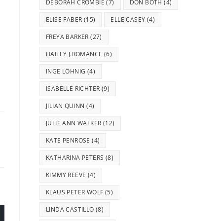
DEBORAH CROMBIE
(7)
DON BOTH
(4)
ELISE FABER
(15)
ELLE CASEY
(4)
FREYA BARKER
(27)
HAILEY J.ROMANCE
(6)
INGE LÖHNIG
(4)
ISABELLE RICHTER
(9)
JILIAN QUINN
(4)
JULIE ANN WALKER
(12)
KATE PENROSE
(4)
KATHARINA PETERS
(8)
KIMMY REEVE
(4)
KLAUS PETER WOLF
(5)
LINDA CASTILLO
(8)