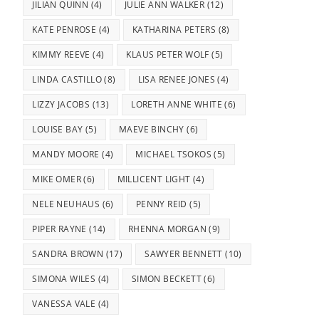
JILIAN QUINN
(4)
JULIE ANN WALKER
(12)
KATE PENROSE
(4)
KATHARINA PETERS
(8)
KIMMY REEVE
(4)
KLAUS PETER WOLF
(5)
LINDA CASTILLO
(8)
LISA RENEE JONES
(4)
LIZZY JACOBS
(13)
LORETH ANNE WHITE
(6)
LOUISE BAY
(5)
MAEVE BINCHY
(6)
MANDY MOORE
(4)
MICHAEL TSOKOS
(5)
MIKE OMER
(6)
MILLICENT LIGHT
(4)
NELE NEUHAUS
(6)
PENNY REID
(5)
PIPER RAYNE
(14)
RHENNA MORGAN
(9)
SANDRA BROWN
(17)
SAWYER BENNETT
(10)
SIMONA WILES
(4)
SIMON BECKETT
(6)
VANESSA VALE
(4)