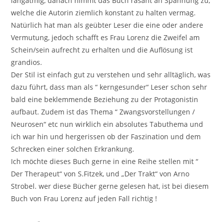
langatmig, danach nimmt das Buch rasant an Spannung zu,
welche die Autorin ziemlich konstant zu halten vermag.
Natürlich hat man als geübter Leser die eine oder andere
Vermutung, jedoch schafft es Frau Lorenz die Zweifel am
Schein/sein aufrecht zu erhalten und die Auflösung ist
grandios.
Der Stil ist einfach gut zu verstehen und sehr alltäglich, was
dazu führt, dass man als “ kerngesunder“ Leser schon sehr
bald eine beklemmende Beziehung zu der Protagonistin
aufbaut. Zudem ist das Thema “ Zwangsvorstellungen /
Neurosen“ etc nun wirklich ein absolutes Tabuthema und
ich war hin und hergerissen ob der Faszination und dem
Schrecken einer solchen Erkrankung.
Ich möchte dieses Buch gerne in eine Reihe stellen mit “
Der Therapeut“ von S.Fitzek, und „Der Trakt“ von Arno
Strobel. wer diese Bücher gerne gelesen hat, ist bei diesem
Buch von Frau Lorenz auf jeden Fall richtig !