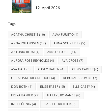
12. April 2026
Tags
AGATHA CHRISTIE
(10)
ALVA FURISTO
(4)
ANNA JOHANNSEN
(17)
ANNA SCHNEIDER
(5)
ANTONIA BLUM
(4)
ARNO STROBEL
(14)
AURORA ROSE REYNOLDS
(4)
AVA CROSS
(7)
AVA HALL
(5)
CASEY HAGEN
(4)
CHRIS CARTER
(6)
CHRISTIANE DIECKERHOFF
(4)
DEBORAH CROMBIE
(7)
DON BOTH
(4)
ELISE FABER
(15)
ELLE CASEY
(4)
FREYA BARKER
(27)
HAILEY J.ROMANCE
(6)
INGE LÖHNIG
(4)
ISABELLE RICHTER
(9)