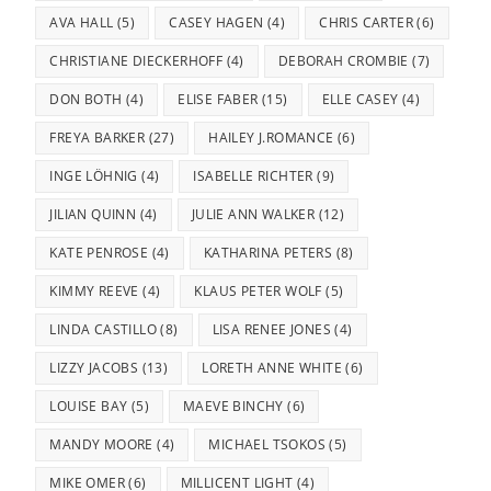
AVA HALL
(5)
CASEY HAGEN
(4)
CHRIS CARTER
(6)
CHRISTIANE DIECKERHOFF
(4)
DEBORAH CROMBIE
(7)
DON BOTH
(4)
ELISE FABER
(15)
ELLE CASEY
(4)
FREYA BARKER
(27)
HAILEY J.ROMANCE
(6)
INGE LÖHNIG
(4)
ISABELLE RICHTER
(9)
JILIAN QUINN
(4)
JULIE ANN WALKER
(12)
KATE PENROSE
(4)
KATHARINA PETERS
(8)
KIMMY REEVE
(4)
KLAUS PETER WOLF
(5)
LINDA CASTILLO
(8)
LISA RENEE JONES
(4)
LIZZY JACOBS
(13)
LORETH ANNE WHITE
(6)
LOUISE BAY
(5)
MAEVE BINCHY
(6)
MANDY MOORE
(4)
MICHAEL TSOKOS
(5)
MIKE OMER
(6)
MILLICENT LIGHT
(4)