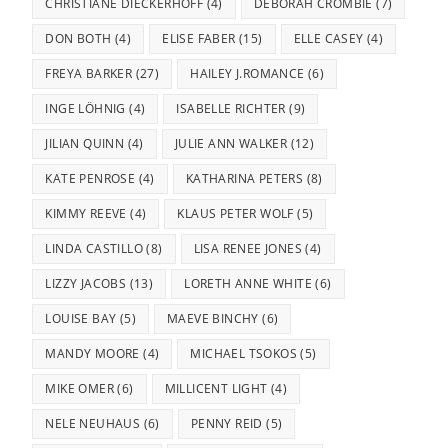
CHRISTIANE DIECKERHOFF
(4)
DEBORAH CROMBIE
(7)
DON BOTH
(4)
ELISE FABER
(15)
ELLE CASEY
(4)
FREYA BARKER
(27)
HAILEY J.ROMANCE
(6)
INGE LÖHNIG
(4)
ISABELLE RICHTER
(9)
JILIAN QUINN
(4)
JULIE ANN WALKER
(12)
KATE PENROSE
(4)
KATHARINA PETERS
(8)
KIMMY REEVE
(4)
KLAUS PETER WOLF
(5)
LINDA CASTILLO
(8)
LISA RENEE JONES
(4)
LIZZY JACOBS
(13)
LORETH ANNE WHITE
(6)
LOUISE BAY
(5)
MAEVE BINCHY
(6)
MANDY MOORE
(4)
MICHAEL TSOKOS
(5)
MIKE OMER
(6)
MILLICENT LIGHT
(4)
NELE NEUHAUS
(6)
PENNY REID
(5)