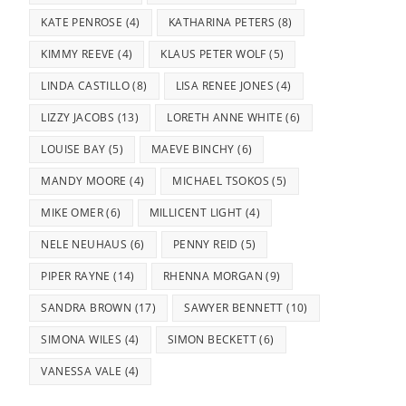
KATE PENROSE
(4)
KATHARINA PETERS
(8)
KIMMY REEVE
(4)
KLAUS PETER WOLF
(5)
LINDA CASTILLO
(8)
LISA RENEE JONES
(4)
LIZZY JACOBS
(13)
LORETH ANNE WHITE
(6)
LOUISE BAY
(5)
MAEVE BINCHY
(6)
MANDY MOORE
(4)
MICHAEL TSOKOS
(5)
MIKE OMER
(6)
MILLICENT LIGHT
(4)
NELE NEUHAUS
(6)
PENNY REID
(5)
PIPER RAYNE
(14)
RHENNA MORGAN
(9)
SANDRA BROWN
(17)
SAWYER BENNETT
(10)
SIMONA WILES
(4)
SIMON BECKETT
(6)
VANESSA VALE
(4)