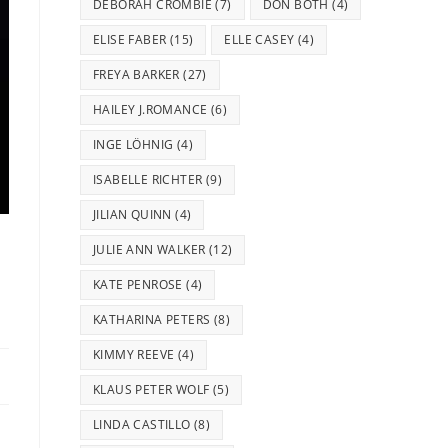
DEBORAH CROMBIE
(7)
DON BOTH
(4)
ELISE FABER
(15)
ELLE CASEY
(4)
FREYA BARKER
(27)
HAILEY J.ROMANCE
(6)
INGE LÖHNIG
(4)
ISABELLE RICHTER
(9)
JILIAN QUINN
(4)
JULIE ANN WALKER
(12)
KATE PENROSE
(4)
KATHARINA PETERS
(8)
KIMMY REEVE
(4)
KLAUS PETER WOLF
(5)
LINDA CASTILLO
(8)