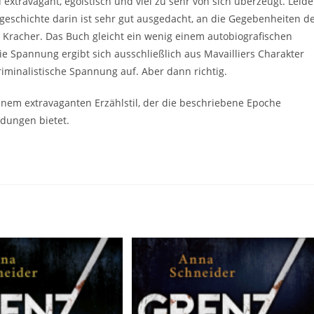
u extravagant, egoistisch und viel zu sehr von sich überzeugt. Leide
lgeschichte darin ist sehr gut ausgedacht, an die Gegebenheiten d
r Kracher. Das Buch gleicht ein wenig einem autobiografischen
Die Spannung ergibt sich ausschließlich aus Mavailliers Charakter
iminalistische Spannung auf. Aber dann richtig.
einem extravaganten Erzählstil, der die beschriebene Epoche
ndungen bietet.