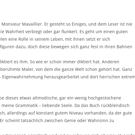
Monsieur Mavaillier. Er gesteht so Einiges, und dem Leser ist nie
, die Wahrheit verbiegt oder gar flunkert. Es geht um einen guten
en eine Rolle in seinem Leben, mit ihnen setzt er sich
iguren dazu, doch diese bewegen sich ganz fest in ihren Bahnen
ktiert es ihm. So wie er schon immer diktiert hat. Anderen
 berühmte Maler, von dem die ganze Welt schon gehört hat. Ganz
g – Eigenwahrnehmung herausgearbeitet und dort herrschen extre
ebe dieses etwas altmodische, gar ein wenig hochgestochene
ür meine Grammatik – liebende Seele. Da das Buch rückblendisch
ch, allerdings auf konstant gutem Niveau vorhanden, da der gute
. Er scheint tatsächlich zwischen Genie oder Wahnsinn zu