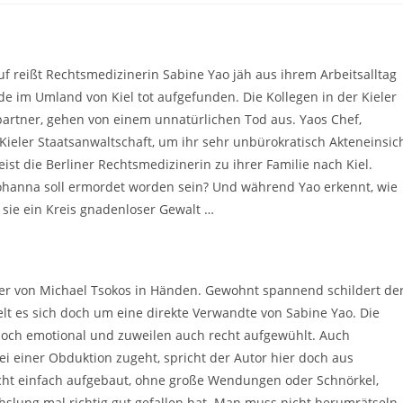
ruf reißt Rechtsmedizinerin Sabine Yao jäh aus ihrem Arbeitsalltag
de im Umland von Kiel tot aufgefunden. Die Kollegen in der Kieler
artner, gehen von einem unnatürlichen Tod aus. Yaos Chef,
r Kieler Staatsanwaltschaft, um ihr sehr unbürokratisch Akteneinsic
st die Berliner Rechtsmedizinerin zu ihrer Familie nach Kiel.
 Johanna soll ermordet worden sein? Und während Yao erkennt, wie
 sie ein Kreis gnadenloser Gewalt …
eder von Michael Tsokos in Händen. Gewohnt spannend schildert de
lt es sich doch um eine direkte Verwandte von Sabine Yao. Die
noch emotional und zuweilen auch recht aufgewühlt. Auch
bei einer Obduktion zugeht, spricht der Autor hier doch aus
recht einfach aufgebaut, ohne große Wendungen oder Schnörkel,
hslung mal richtig gut gefallen hat. Man muss nicht herumrätseln 