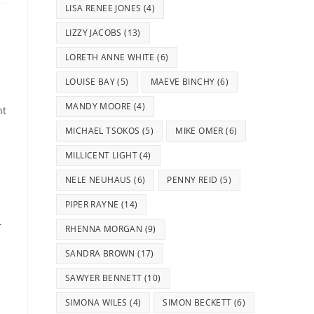
LISA RENEE JONES
(4)
LIZZY JACOBS
(13)
LORETH ANNE WHITE
(6)
LOUISE BAY
(5)
MAEVE BINCHY
(6)
MANDY MOORE
(4)
ht
MICHAEL TSOKOS
(5)
MIKE OMER
(6)
MILLICENT LIGHT
(4)
NELE NEUHAUS
(6)
PENNY REID
(5)
PIPER RAYNE
(14)
r
RHENNA MORGAN
(9)
SANDRA BROWN
(17)
SAWYER BENNETT
(10)
SIMONA WILES
(4)
SIMON BECKETT
(6)
,