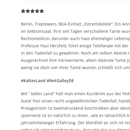
Berlin, Treptowers, BKA-Einheit „Extremdelikte“: Ein An
im Sektionssaal. Ihre seit Tagen verschollene Tante wur
Rechtsmedizin, darunter auch Yaos ehemaliger Lebensp
Professor Paul Herzfeld, führt einige Telefonate mit de
in den Todesfall zu gewähren. Noch am selben Abend rei
Ausgerechnet ihre introvertierte, allein lebende Tante
wenig sie doch von ihrer Tante wusste, schließt sich um
#KaltesLand #NetGalleyDE
Mit “ kaltes Land“ hält man einen Kurzkrimi aus der F
Autor hier einen recht ungewöhnlichen Todesfall, hande
Protagonistin ist beeindruckend beschrieben aber den
spannend ist es natürlich zu lesen , wie es tatsächlich 
jahrzehntelanger Erfahrung. Der Mordfall an sich ist 
wobei ich jetzt gestehen muss , dass mir das zur Abwec