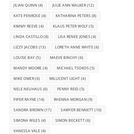
JILIAN QUINN
(4)
JULIE ANN WALKER
(12)
KATE PENROSE
(4)
KATHARINA PETERS
(8)
KIMMY REEVE
(4)
KLAUS PETER WOLF
(5)
LINDA CASTILLO
(8)
LISA RENEE JONES
(4)
LIZZY JACOBS
(13)
LORETH ANNE WHITE
(6)
LOUISE BAY
(5)
MAEVE BINCHY
(6)
MANDY MOORE
(4)
MICHAEL TSOKOS
(5)
MIKE OMER
(6)
MILLICENT LIGHT
(4)
NELE NEUHAUS
(6)
PENNY REID
(5)
PIPER RAYNE
(14)
RHENNA MORGAN
(9)
SANDRA BROWN
(17)
SAWYER BENNETT
(10)
SIMONA WILES
(4)
SIMON BECKETT
(6)
VANESSA VALE
(4)