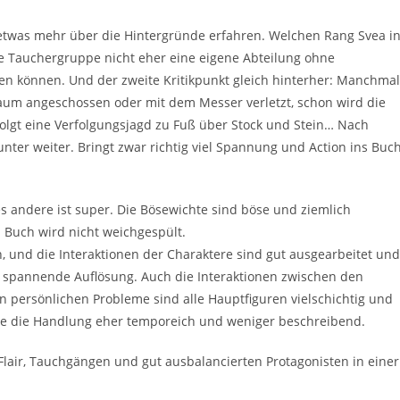
ne etwas mehr über die Hintergründe erfahren. Welchen Rang Svea i
 die Tauchergruppe nicht eher eine eigene Abteilung ohne
en können. Und der zweite Kritikpunkt gleich hinterher: Manchmal
 Kaum angeschossen oder mit dem Messer verletzt, schon wird die
lgt eine Verfolgungsjagd zu Fuß über Stock und Stein… Nach
nter weiter. Bringt zwar richtig viel Spannung und Action ins Buch
s andere ist super. Die Bösewichte sind böse und ziemlich
m Buch wird nicht weichgespült.
, und die Interaktionen der Charaktere sind gut ausgearbeitet und
 spannende Auflösung. Auch die Interaktionen zwischen den
en persönlichen Probleme sind alle Hauptfiguren vielschichtig und
wie die Handlung eher temporeich und weniger beschreibend.
 Flair, Tauchgängen und gut ausbalancierten Protagonisten in einer