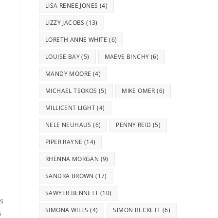
LISA RENEE JONES
(4)
LIZZY JACOBS
(13)
LORETH ANNE WHITE
(6)
LOUISE BAY
(5)
MAEVE BINCHY
(6)
MANDY MOORE
(4)
MICHAEL TSOKOS
(5)
MIKE OMER
(6)
MILLICENT LIGHT
(4)
NELE NEUHAUS
(6)
PENNY REID
(5)
PIPER RAYNE
(14)
RHENNA MORGAN
(9)
SANDRA BROWN
(17)
SAWYER BENNETT
(10)
as
SIMONA WILES
(4)
SIMON BECKETT
(6)
s