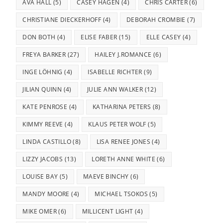
AVA HALL
(5)
CASEY HAGEN
(4)
CHRIS CARTER
(6)
CHRISTIANE DIECKERHOFF
(4)
DEBORAH CROMBIE
(7)
DON BOTH
(4)
ELISE FABER
(15)
ELLE CASEY
(4)
FREYA BARKER
(27)
HAILEY J.ROMANCE
(6)
INGE LÖHNIG
(4)
ISABELLE RICHTER
(9)
JILIAN QUINN
(4)
JULIE ANN WALKER
(12)
KATE PENROSE
(4)
KATHARINA PETERS
(8)
KIMMY REEVE
(4)
KLAUS PETER WOLF
(5)
LINDA CASTILLO
(8)
LISA RENEE JONES
(4)
LIZZY JACOBS
(13)
LORETH ANNE WHITE
(6)
LOUISE BAY
(5)
MAEVE BINCHY
(6)
MANDY MOORE
(4)
MICHAEL TSOKOS
(5)
MIKE OMER
(6)
MILLICENT LIGHT
(4)