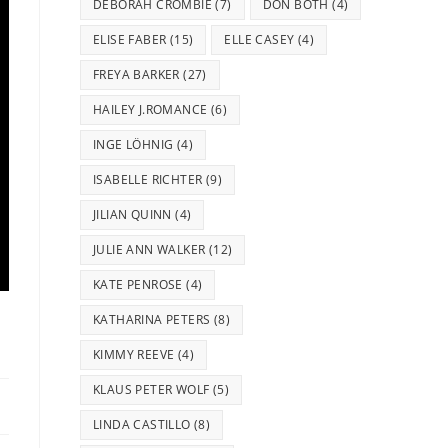
DEBORAH CROMBIE
(7)
DON BOTH
(4)
ELISE FABER
(15)
ELLE CASEY
(4)
FREYA BARKER
(27)
HAILEY J.ROMANCE
(6)
INGE LÖHNIG
(4)
ISABELLE RICHTER
(9)
JILIAN QUINN
(4)
JULIE ANN WALKER
(12)
KATE PENROSE
(4)
KATHARINA PETERS
(8)
KIMMY REEVE
(4)
KLAUS PETER WOLF
(5)
LINDA CASTILLO
(8)