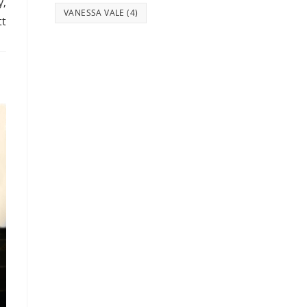
y,
VANESSA VALE
(4)
tt