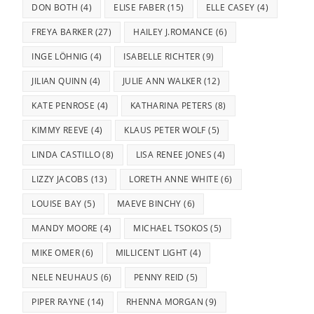
DON BOTH
(4)
ELISE FABER
(15)
ELLE CASEY
(4)
FREYA BARKER
(27)
HAILEY J.ROMANCE
(6)
INGE LÖHNIG
(4)
ISABELLE RICHTER
(9)
JILIAN QUINN
(4)
JULIE ANN WALKER
(12)
KATE PENROSE
(4)
KATHARINA PETERS
(8)
KIMMY REEVE
(4)
KLAUS PETER WOLF
(5)
LINDA CASTILLO
(8)
LISA RENEE JONES
(4)
LIZZY JACOBS
(13)
LORETH ANNE WHITE
(6)
LOUISE BAY
(5)
MAEVE BINCHY
(6)
MANDY MOORE
(4)
MICHAEL TSOKOS
(5)
MIKE OMER
(6)
MILLICENT LIGHT
(4)
NELE NEUHAUS
(6)
PENNY REID
(5)
PIPER RAYNE
(14)
RHENNA MORGAN
(9)