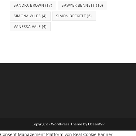
SANDRA BROWN
(17)
SAWYER BENNETT
(10)
SIMONA WILES
(4)
SIMON BECKETT
(6)
VANESSA VALE
(4)
Copyright - WordPress Theme by OceanWP
Consent Management Platform von Real Cookie Banner