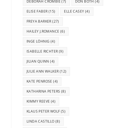
DEBORAH CROMBIE
(7)
DON BOTH
(4)
ELISE FABER
(15)
ELLE CASEY
(4)
FREYA BARKER
(27)
HAILEY J.ROMANCE
(6)
INGE LÖHNIG
(4)
ISABELLE RICHTER
(9)
JILIAN QUINN
(4)
JULIE ANN WALKER
(12)
KATE PENROSE
(4)
KATHARINA PETERS
(8)
KIMMY REEVE
(4)
KLAUS PETER WOLF
(5)
LINDA CASTILLO
(8)