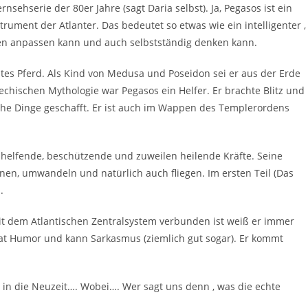
nsehserie der 80er Jahre (sagt Daria selbst). Ja, Pegasos ist ein
rument der Atlanter. Das bedeutet so etwas wie ein intelligenter ,
en anpassen kann und auch selbstständig denken kann.
eltes Pferd. Als Kind von Medusa und Poseidon sei er aus der Erde
iechischen Mythologie war Pegasos ein Helfer. Er brachte Blitz und
che Dinge geschafft. Er ist auch im Wappen des Templerordens
helfende, beschützende und zuweilen heilende Kräfte. Seine
rnen, umwandeln und natürlich auch fliegen. Im ersten Teil (Das
.
t dem Atlantischen Zentralsystem verbunden ist weiß er immer
 hat Humor und kann Sarkasmus (ziemlich gut sogar). Er kommt
n in die Neuzeit…. Wobei…. Wer sagt uns denn , was die echte