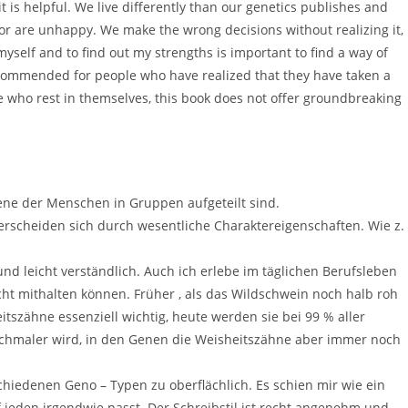
it is helpful. We live differently than our genetics publishes and
 or are unhappy. We make the wrong decisions without realizing it,
yself and to find out my strengths is important to find a way of
recommended for people who have realized that they have taken a
who rest in themselves, this book does not offer groundbreaking
Gene der Menschen in Gruppen aufgeteilt sind.
rscheiden sich durch wesentliche Charaktereigenschaften. Wie z.
 und leicht verständlich. Auch ich erlebe im täglichen Berufsleben
ht mithalten können. Früher , als das Wildschwein noch halb roh
zähne essenziell wichtig, heute werden sie bei 99 % aller
chmaler wird, in den Genen die Weisheitszähne aber immer noch
chiedenen Geno – Typen zu oberflächlich. Es schien mir wie ein
f jeden irgendwie passt. Der Schreibstil ist recht angenehm und