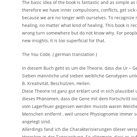
The basic idea of the book is fantastic and as simple as 
therefore we have inner compulsions, conflicts, get sick
because we are no longer with ourselves. To recognize m
healing, no matter what kind of healing. This book is 
wrong turn somewhere but do not know why. For people 
new insights, it is too superficial for that.
The You Code. ( german translation )
In diesem Buch geht es um die Theorie, dass die Ur – 
Sieben männliche und sieben weibliche Genotypen unte
B. Kreativität, Beschützen, Heilen.
Diese Theorie ist ganz gut erklärt und in sich plausibel
dieses Phänomen, dass die Gene mit dem Fortschritt nic
vom Lagerfeuer gegessen werden musste waren Weisheits
Menschen entfernt , weil unsere Physiognomie immer s
angelegt sind.
Allerdings fand ich die Charakterisierungen dieser vers
Horoskop in der Tageszeitung. So allgemein, dass es au