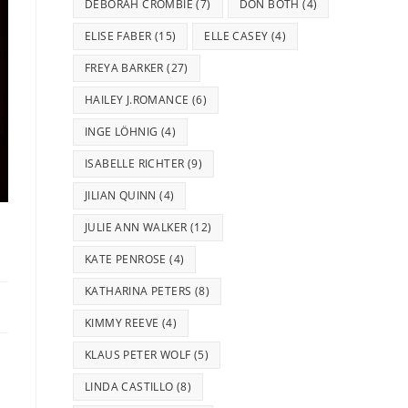
DEBORAH CROMBIE
(7)
DON BOTH
(4)
ELISE FABER
(15)
ELLE CASEY
(4)
FREYA BARKER
(27)
HAILEY J.ROMANCE
(6)
INGE LÖHNIG
(4)
ISABELLE RICHTER
(9)
JILIAN QUINN
(4)
JULIE ANN WALKER
(12)
KATE PENROSE
(4)
KATHARINA PETERS
(8)
KIMMY REEVE
(4)
KLAUS PETER WOLF
(5)
LINDA CASTILLO
(8)