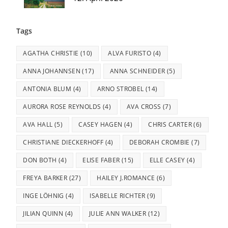
Tags
AGATHA CHRISTIE
(10)
ALVA FURISTO
(4)
ANNA JOHANNSEN
(17)
ANNA SCHNEIDER
(5)
ANTONIA BLUM
(4)
ARNO STROBEL
(14)
AURORA ROSE REYNOLDS
(4)
AVA CROSS
(7)
AVA HALL
(5)
CASEY HAGEN
(4)
CHRIS CARTER
(6)
CHRISTIANE DIECKERHOFF
(4)
DEBORAH CROMBIE
(7)
DON BOTH
(4)
ELISE FABER
(15)
ELLE CASEY
(4)
FREYA BARKER
(27)
HAILEY J.ROMANCE
(6)
INGE LÖHNIG
(4)
ISABELLE RICHTER
(9)
JILIAN QUINN
(4)
JULIE ANN WALKER
(12)