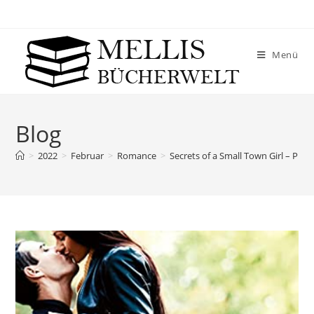
Menü
Blog
>
2022
>
Februar
>
Romance
>
Secrets of a Small Town Girl – Pipe